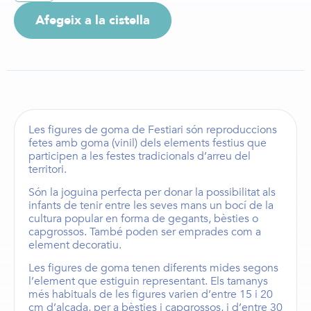
Afegeix a la cistella
Les
figures de goma de Festiari
són reproduccions
fetes amb goma (vinil) dels elements festius que
participen a les festes tradicionals d’arreu del
territori.
Són la joguina perfecta per donar la possibilitat als
infants de tenir entre les seves mans un bocí de la
cultura popular en forma de
gegants
,
bèsties
o
capgrossos
. També poden ser emprades com a
element decoratiu.
Les
figures de goma
tenen diferents mides segons
l’element que estiguin representant. Els
tamanys
més habituals de les figures
varien d’entre
15 i 20
cm d’alçada,
per a
bèsties i capgrossos
, i d’entre
30