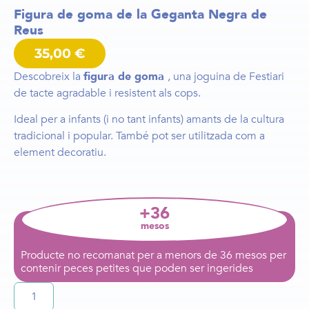
Figura de goma de la Geganta Negra de
Reus
35,00
€
Descobreix la
figura de goma
, una joguina de Festiari
de tacte agradable i resistent als cops.
Ideal per a infants (i no tant infants) amants de la cultura
tradicional i popular. També pot ser utilitzada com a
element decoratiu.
+36
mesos
Producte no recomanat per a menors de 36 mesos per
contenir peces petites que poden ser ingerides