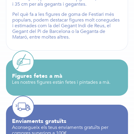
i 35 cm
per als
gegants i gegantes
.
Pel què fa a les figures de goma de Festiari més
populars, podem destacar figures molt conegudes
i estimades com la del
Gegant Indi de Reus
, el
Gegant del Pi de Barcelona
o la
Geganta de
Mataró
, entre moltes altres.
Figures fetes a mà
Les nostres figures están fetes i pintades a mà.
Enviaments gratuïts
Aconsegueix els teus enviaments gratuïts per
compres superiors a 100€