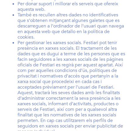
Per donar suport i millorar els serveis que ofereix
aquesta web.
També es recullen altres dades no identificatives
que s’obtenen mitjançant algunes galetes que es
descarreguen a l’ordinador de l’usuari quan navega
en aquesta web que detallo en la política de
cookies.
Per gestionar les xarxes socials. Festiari pot tenir
presència en xarxes socials. El tractament de les
dades que es dugui a terme de les persones que es
facin seguidores a les xarxes socials de les pàgines
oficials de Festiari es regirà per aquest apartat. Així
com per aquelles condicions d’ús, polítiques de
privacitat i normatives d’accés que pertanyin a la
xarxa social que procedeixi en cada cas i
acceptades prèviament per l’usuari de Festiari.
Aquest, tractarà les seves dades amb les finalitats
d’administrar correctament la seva presència a les
xarxes socials, informant d’activitats, productes o
serveis de Festiari, així com per a qualsevol altra
finalitat que les normatives de les xarxes socials
permeten. En cap cas utilitzarem els perfils de
seguidors en xarxes socials per enviar publicitat de