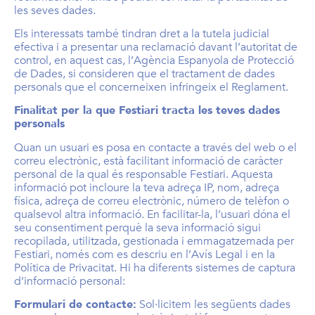
les seves dades.
Els interessats també tindran dret a la tutela judicial
efectiva i a presentar una reclamació davant l’autoritat de
control, en aquest cas, l’Agència Espanyola de Protecció
de Dades, si consideren que el tractament de dades
personals que el concerneixen infringeix el Reglament.
Finalitat per la que Festiari tracta les teves dades
personals
Quan un usuari es posa en contacte a través del web o el
correu electrònic, està facilitant informació de caràcter
personal de la qual és responsable Festiari. Aquesta
informació pot incloure la teva adreça IP, nom, adreça
física, adreça de correu electrònic, número de telèfon o
qualsevol altra informació. En facilitar-la, l’usuari dóna el
seu consentiment perquè la seva informació sigui
recopilada, utilitzada, gestionada i emmagatzemada per
Festiari, només com es descriu en l’Avís Legal i en la
Política de Privacitat. Hi ha diferents sistemes de captura
d’informació personal:
Formulari de contacte:
Sol·licitem les següents dades