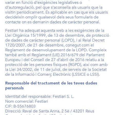
variar en funció d’exigències legislatives o
d’autoregulació, pel que s’aconsella als usuaris que la
visitin periòdicament. És aplicable en cas que els usuaris
decideixin omplir qualsevol dels seus formularis de
contacte on es demanin dades de caràcter personal.
Festiari ha adequat aquesta web a les exigències de la
Llei Orgànica 15/1999, de 13 de desembre, de protecció
de dades de caràcter personal (LOPD), i al Reial Decret
1720/2007, de 21 de desembre, conegut com el
Reglament de desenvolupament de la LOPD. Compleix
també amb el Reglament (UE) 2016/679 del Parlament
Europeu i del Consell de 27 d’abril de 2016 relatiu a la
protecció de les persones físiques (RGPD), així com amb
la Llei 34/2002, de 11 de juliol, de serveis de la Societat
de la Informació i Comerç Electrònic (LSSICE o LSSI).
Responsable del tractament de les teves dades
personals
Identitat del responsable: Festiari S. L.
Nom comercial: Festiari
CIF: B-55676803
Direcció: Raval de Santa Anna, 2 5è / 43201 Reus