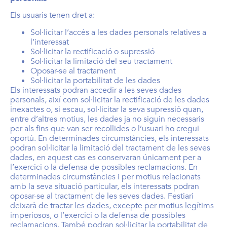
Els usuaris tenen dret a:
Sol·licitar l’accés a les dades personals relatives a
l’interessat
Sol·licitar la rectificació o supressió
Sol·licitar la limitació del seu tractament
Oposar-se al tractament
Sol·licitar la portabilitat de les dades
Els interessats podran accedir a les seves dades
personals, així com sol·licitar la rectificació de les dades
inexactes o, si escau, sol·licitar la seva supressió quan,
entre d’altres motius, les dades ja no siguin necessaris
per als fins que van ser recollides o l’usuari ho cregui
oportú. En determinades circumstàncies, els interessats
podran sol·licitar la limitació del tractament de les seves
dades, en aquest cas es conservaran únicament per a
l’exercici o la defensa de possibles reclamacions. En
determinades circumstàncies i per motius relacionats
amb la seva situació particular, els interessats podran
oposar-se al tractament de les seves dades. Festiari
deixarà de tractar les dades, excepte per motius legítims
imperiosos, o l’exercici o la defensa de possibles
reclamacions. També podran sol·licitar la portabilitat de