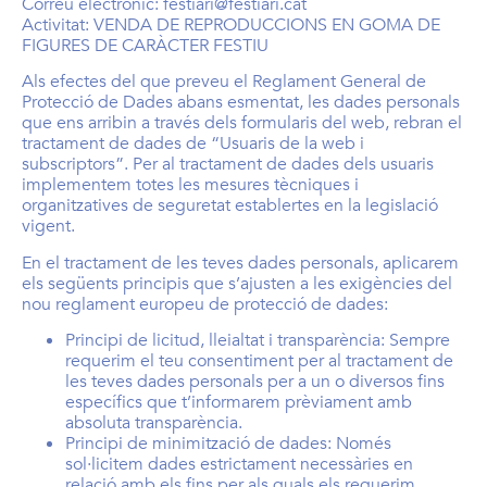
Correu electrònic: festiari@festiari.cat
Activitat: VENDA DE REPRODUCCIONS EN GOMA DE
FIGURES DE CARÀCTER FESTIU
Als efectes del que preveu el Reglament General de
Protecció de Dades abans esmentat, les dades personals
que ens arribin a través dels formularis del web, rebran el
tractament de dades de “Usuaris de la web i
subscriptors”. Per al tractament de dades dels usuaris
implementem totes les mesures tècniques i
organitzatives de seguretat establertes en la legislació
vigent.
En el tractament de les teves dades personals, aplicarem
els següents principis que s’ajusten a les exigències del
nou reglament europeu de protecció de dades:
Principi de licitud, lleialtat i transparència: Sempre
requerim el teu consentiment per al tractament de
les teves dades personals per a un o diversos fins
específics que t’informarem prèviament amb
absoluta transparència.
Principi de minimització de dades: Només
sol·licitem dades estrictament necessàries en
relació amb els fins per als quals els requerim.