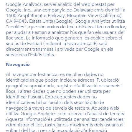
Google Analytics: servei analític del web prestat per
Google, Inc., una companyia de Delaware amb domicili a
1600 Amphitheatre Parkway, Mountain View (Califòrnia),
CA 94043, Estats Units (Google). Google Analytics utilitza
“cookies”, que són arxius de text ubicats al teu ordinador,
per ajudar a Festiari a analitzar l’ús que fan els usuaris del
lloc web. La informació que generen les cookie sobre el
seu ús de Festiari (incloent la teva adreça IP) serà
directament transmesa i arxivada per Google en els
servidors d’Estats Units.
Navegació
Al navegar per festiari.cat es recullen dades no
identificables que poden incloure adreces IP, ubicació
geogràfica aproximada, registre d’utilització els serveis i
llocs, i altres dades que no poden ser utilitzats per
identificar l’usuari. Entre aquestes dades no
identificatives hi ha l’anàlisi dels seus hàbits de
navegació a través de serveis de tercers. Aquesta web
utilitza Google Analytics com a servei d’anàlisi de tercers.
Aquesta informació és utilitzada per analitzar tendències,
administrar el lloc, rastrejar els moviments dels usuaris al
voltant del lloc i per a la recopilació d’informació