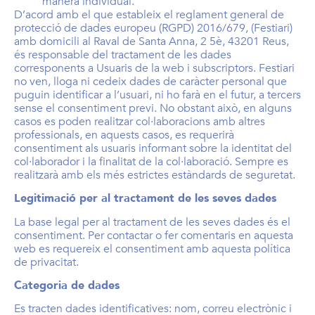
manera individual.
D’acord amb el que estableix el reglament general de
protecció de dades europeu (RGPD) 2016/679, (Festiari)
amb domicili al Raval de Santa Anna, 2 5è, 43201 Reus,
és responsable del tractament de les dades
corresponents a Usuaris de la web i subscriptors. Festiari
no ven, lloga ni cedeix dades de caràcter personal que
puguin identificar a l’usuari, ni ho farà en el futur, a tercers
sense el consentiment previ. No obstant això, en alguns
casos es poden realitzar col·laboracions amb altres
professionals, en aquests casos, es requerirà
consentiment als usuaris informant sobre la identitat del
col·laborador i la finalitat de la col·laboració. Sempre es
realitzarà amb els més estrictes estàndards de seguretat.
Legitimació per al tractament de les seves dades
La base legal per al tractament de les seves dades és el
consentiment. Per contactar o fer comentaris en aquesta
web es requereix el consentiment amb aquesta política
de privacitat.
Categoria de dades
Es tracten dades identificatives: nom, correu electrònic i