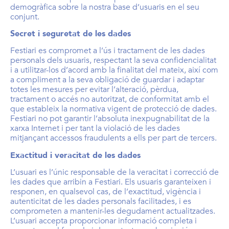
demogràfica sobre la nostra base d’usuaris en el seu
conjunt.
Secret i seguretat de les dades
Festiari es compromet a l’ús i tractament de les dades
personals dels usuaris, respectant la seva confidencialitat
i a utilitzar-los d’acord amb la finalitat del mateix, així com
a compliment a la seva obligació de guardar i adaptar
totes les mesures per evitar l’alteració, pèrdua,
tractament o accés no autoritzat, de conformitat amb el
que estableix la normativa vigent de protecció de dades.
Festiari no pot garantir l’absoluta inexpugnabilitat de la
xarxa Internet i per tant la violació de les dades
mitjançant accessos fraudulents a ells per part de tercers.
Exactitud i veracitat de les dades
L’usuari es l’únic responsable de la veracitat i correcció de
les dades que arribin a Festiari. Els usuaris garanteixen i
responen, en qualsevol cas, de l’exactitud, vigència i
autenticitat de les dades personals facilitades, i es
comprometen a mantenir-les degudament actualitzades.
L’usuari accepta proporcionar informació completa i