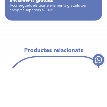
Enviaments gratuïts
Aconsegueix els teus enviaments gratuïts per
compres superiors a 100€
Productes relacionats