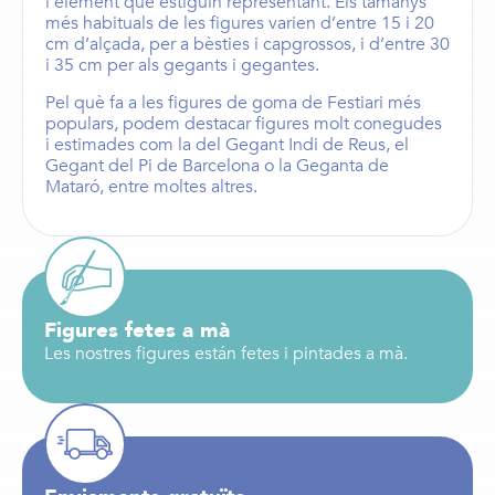
l’element que estiguin representant. Els
tamanys
més habituals de les figures
varien d’entre
15 i 20
cm d’alçada,
per a
bèsties i capgrossos
, i d’entre
30
i 35 cm
per als
gegants i gegantes
.
Pel què fa a les figures de goma de Festiari més
populars, podem destacar figures molt conegudes
i estimades com la del
Gegant Indi de Reus
, el
Gegant del Pi de Barcelona
o la
Geganta de
Mataró
, entre moltes altres.
Figures fetes a mà
Les nostres figures están fetes i pintades a mà.