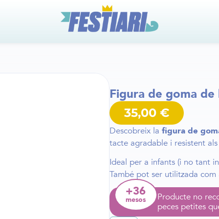
Figura de goma de 
35,00
€
Descobreix la
figura de goma
tacte agradable i resistent als
Ideal per a infants (i no tant i
També pot ser utilitzada com 
+36
Producte no rec
mesos
peces petites qu