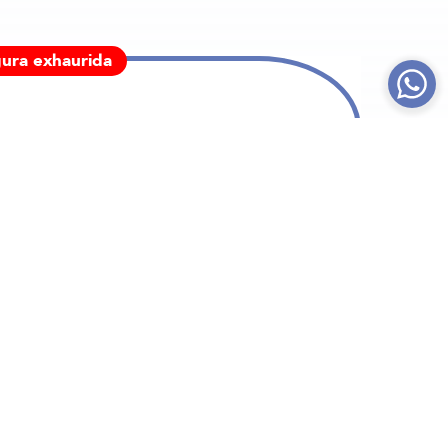
gura exhaurida
30,00
€