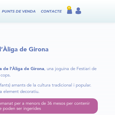
0
PUNTS DE VENDA
CONTACTE
l’Àliga de Girona
 de l’Àliga de Girona
, una joguina de Festiari de
 cops.
nfants) amants de la cultura tradicional i popular.
a element decoratiu.
omanat per a menors de 36 mesos per contenir
e poden ser ingerides