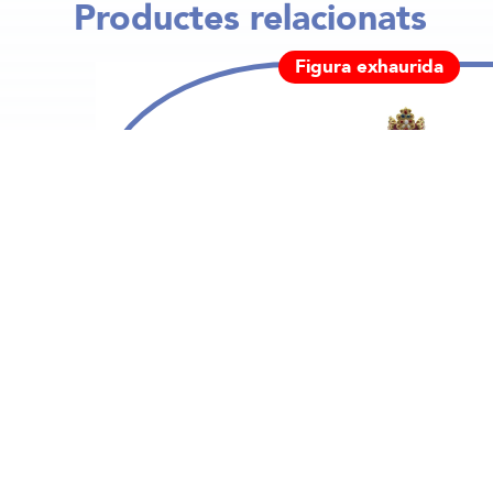
Productes relacionats
Figura exhaurida
,00
€