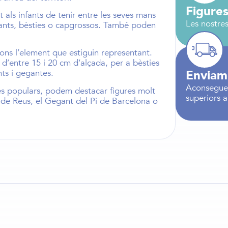
Figures
t als infants de tenir entre les seves mans
Les nostres
ants
,
bèsties
o
capgrossos
. També poden
ons l’element que estiguin representant.
 d’entre
15 i 20 cm d’alçada,
per a
bèsties
Enviam
ts i gegantes
.
Aconseguei
més populars, podem destacar figures molt
superiors 
 de Reus
, el
Gegant del Pi de Barcelona
o