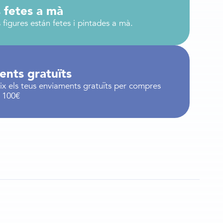
 fetes a mà
 figures están fetes i pintades a mà.
ents gratuïts
x els teus enviaments gratuïts per compres
a 100€