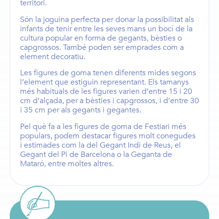
territori.
Són la joguina perfecta per donar la possibilitat als
infants de tenir entre les seves mans un bocí de la
cultura popular en forma de
gegants
,
bèsties
o
capgrossos
. També poden ser emprades com a
element decoratiu.
Les
figures de goma
tenen diferents mides segons
l’element que estiguin representant. Els
tamanys
més habituals de les figures
varien d’entre
15 i 20
cm d’alçada,
per a
bèsties i capgrossos
, i d’entre
30
i 35 cm
per als
gegants i gegantes
.
Pel què fa a les figures de goma de Festiari més
populars, podem destacar figures molt conegudes
i estimades com la del
Gegant Indi de Reus
, el
Gegant del Pi de Barcelona
o la
Geganta de
Mataró
, entre moltes altres.