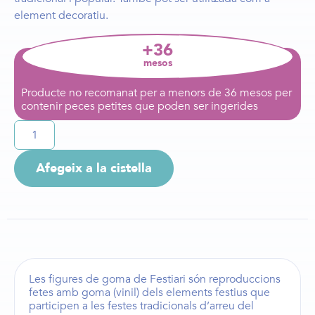
element decoratiu.
+36
mesos
Producte no recomanat per a menors de 36 mesos per
contenir peces petites que poden ser ingerides
Afegeix a la cistella
Les
figures de goma de Festiari
són reproduccions
fetes amb goma (vinil) dels elements festius que
participen a les festes tradicionals d’arreu del