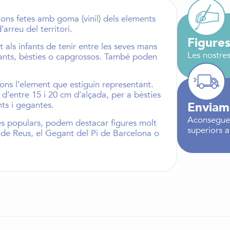
ons fetes amb goma (vinil) dels elements
’arreu del territori.
Figures
t als infants de tenir entre les seves mans
Les nostres
ants
,
bèsties
o
capgrossos
. També poden
ons l’element que estiguin representant.
 d’entre
15 i 20 cm d’alçada,
per a
bèsties
Enviam
ts i gegantes
.
Aconseguei
més populars, podem destacar figures molt
superiors 
 de Reus
, el
Gegant del Pi de Barcelona
o