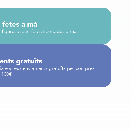
 fetes a mà
 figures están fetes i pintades a mà.
ents gratuïts
x els teus enviaments gratuïts per compres
a 100€