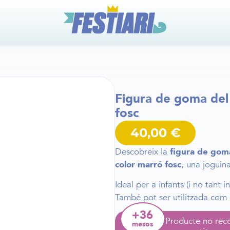
Figura de goma del
fosc
40,00
€
Descobreix la
figura de goma
color marró fosc
, una joguina
Ideal per a infants (i no tant i
També pot ser utilitzada com 
+36
Producte no rec
mesos