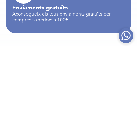
Enviaments gratuïts
Aconsegueix els teus enviaments gratuïts per
compres superiors a 100€
Productes relacionats