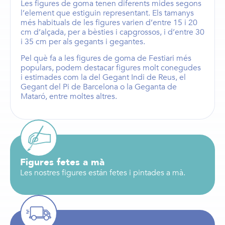
Les
figures de goma
tenen diferents mides segons
l’element que estiguin representant. Els
tamanys
més habituals de les figures
varien d’entre
15 i 20
cm d’alçada,
per a
bèsties i capgrossos
, i d’entre
30
i 35 cm
per als
gegants i gegantes
.
Pel què fa a les figures de goma de Festiari més
populars, podem destacar figures molt conegudes
i estimades com la del
Gegant Indi de Reus
, el
Gegant del Pi de Barcelona
o la
Geganta de
Mataró
, entre moltes altres.
Figures fetes a mà
Les nostres figures están fetes i pintades a mà.