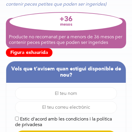
contenir peces petites que poden ser ingerides)
+36
mesos
Producte no recomanat per a menors de 36 mesos per
contenir peces petites que poden ser ingerides
Figura exhaurida
Vols que t'avisem quan estigui disponible de
nou?
Estic d'acord amb les
condicions
i la
política
de privadesa