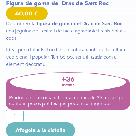
Figura de goma del Drac de Sant Roc
40,00
€
Descobreix la
figura de goma del Drac de Sant Roc
,
una joguina de Festiari de tacte agradable i resistent als
cops.
Ideal per a infants (i no tant infants) amants de la cultura
tradicional i popular. També pot ser utilitzada com a
element decoratiu.
+36
mesos
Producte no recomanat per a menors de 36 mesos per
contenir peces petites que poden ser ingerides
Afegeix a la cistella