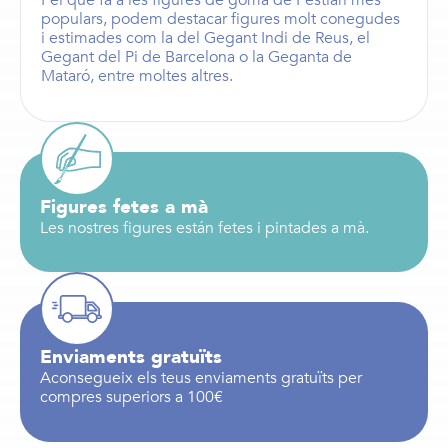
Pel què fa a les figures de goma de Festiari més
populars, podem destacar figures molt conegudes
i estimades com la del
Gegant Indi de Reus
, el
Gegant del Pi de Barcelona
o la
Geganta de
Mataró
, entre moltes altres.
Figures fetes a mà
Les nostres figures están fetes i pintades a mà.
Enviaments gratuïts
Aconsegueix els teus enviaments gratuïts per
compres superiors a 100€