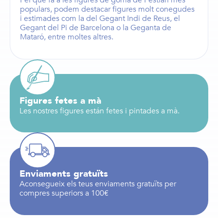
Pel què fa a les figures de goma de Festiari més
populars, podem destacar figures molt conegudes
i estimades com la del
Gegant Indi de Reus
, el
Gegant del Pi de Barcelona
o la
Geganta de
Mataró
, entre moltes altres.
Figures fetes a mà
Les nostres figures están fetes i pintades a mà.
Enviaments gratuïts
Aconsegueix els teus enviaments gratuïts per
compres superiors a 100€