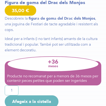
Figura de goma del Drac dels Monjos
35,00
€
Descobreix la
figura de goma del Drac dels Monjos
,
una joguina de Festiari de tacte agradable i resistent als
cops.
Ideal per a infants (i no tant infants) amants de la cultura
tradicional i popular. També pot ser utilitzada com a
element decoratiu.
+36
mesos
Producte no recomanat per a menors de 36 mesos per
contenir peces petites que poden ser ingerides
Afegeix a la cistella