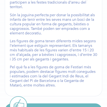
participen a les festes tradicionals d’arreu del
territori.
Són la joguina perfecta per donar la possibilitat als
infants de tenir entre les seves mans un bocí de la
cultura popular en forma de
gegants
,
bèsties
o
capgrossos
. També poden ser emprades com a
element decoratiu.
Les
figures de goma
tenen diferents mides segons
l’element que estiguin representant. Els
tamanys
més habituals de les figures
varien d’entre
15 i 20
cm d’alçada,
per a
bèsties i capgrossos
, i d’entre
30
i 35 cm
per als
gegants i gegantes
.
Pel què fa a les figures de goma de Festiari més
populars, podem destacar figures molt conegudes
i estimades com la del
Gegant Indi de Reus
, el
Gegant del Pi de Barcelona
o la
Geganta de
Mataró
, entre moltes altres.