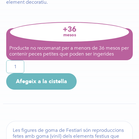
element decoratiu.
+36
mesos
Producte no recomanat per a menors de 36 mesos per
contenir peces petites que poden ser ingerides
Afegeix a la cistella
Les
figures de goma de Festiari
són reproduccions
fetes amb goma (vinil) dels elements festius que