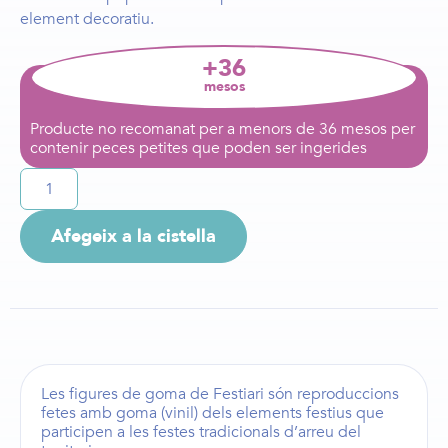
element decoratiu.
+36
mesos
Producte no recomanat per a menors de 36 mesos per
contenir peces petites que poden ser ingerides
Afegeix a la cistella
Les
figures de goma de Festiari
són reproduccions
fetes amb goma (vinil) dels elements festius que
participen a les festes tradicionals d’arreu del