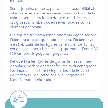
territori.
Són la joguina perfecta per donar la possibilitat als
infants de tenir entre les seves mans un bocí de la
cultura popular en forma de
gegants
,
bèsties
o
capgrossos
. També poden ser emprades com a
element decoratiu.
Les
figures de goma
tenen diferents mides segons
l’element que estiguin representant. Els
tamanys
més habituals de les figures
varien d’entre
15 i 20
cm d’alçada,
per a
bèsties i capgrossos
, i d’entre
30
i 35 cm
per als
gegants i gegantes
.
Pel què fa a les figures de goma de Festiari més
populars, podem destacar figures molt conegudes
i estimades com la del
Gegant Indi de Reus
, el
Gegant del Pi de Barcelona
o la
Geganta de
Mataró
, entre moltes altres.