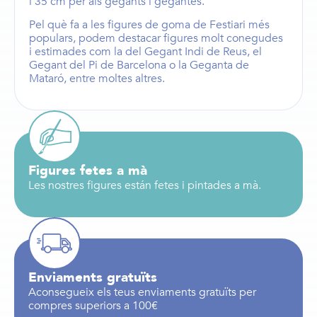
i 35 cm
per als
gegants i gegantes
.
Pel què fa a les figures de goma de Festiari més
populars, podem destacar figures molt conegudes
i estimades com la del
Gegant Indi de Reus
, el
Gegant del Pi de Barcelona
o la
Geganta de
Mataró
, entre moltes altres.
Figures fetes a mà
Les nostres figures están fetes i pintades a mà.
Enviaments gratuïts
Aconsegueix els teus enviaments gratuïts per
compres superiors a 100€