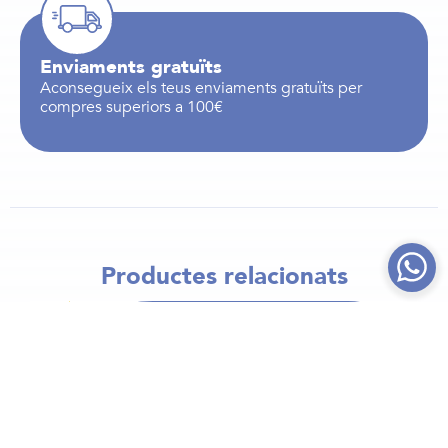
Enviaments gratuïts
Aconsegueix els teus enviaments gratuïts per
compres superiors a 100€
Productes relacionats