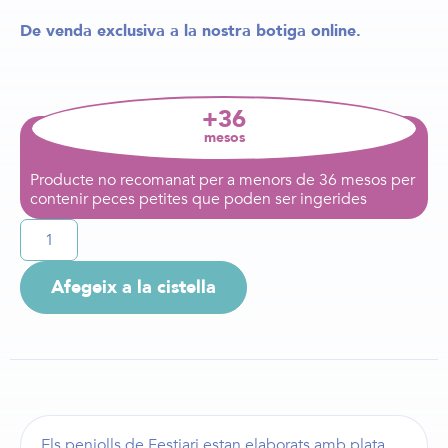
De venda exclusiva a la nostra botiga online.
+36
mesos
Producte no recomanat per a menors de 36 mesos per
contenir peces petites que poden ser ingerides
Afegeix a la cistella
Els
penjolls de Festiari
estan elaborats amb plata