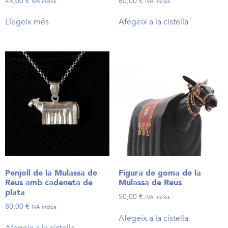
45,00
€
80,00
€
IVA inclòs
IVA inclòs
Llegeix més
Afegeix a la cistella
Penjoll de la Mulassa de
Figura de goma de la
Reus amb cadeneta de
Mulassa de Reus
plata
50,00
€
IVA inclòs
80,00
€
IVA inclòs
Afegeix a la cistella
Afegeix a la cistella